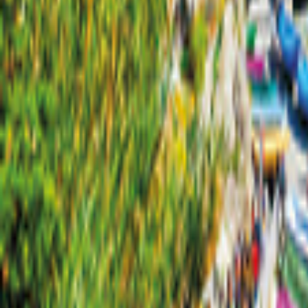
New York
Karta
Filter
0
17 erbjudanden
för din semester i New York