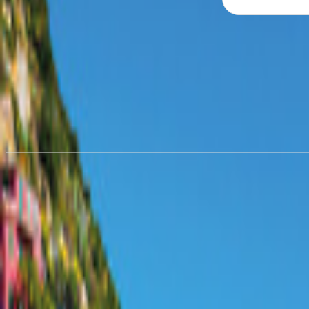
Hyra husbil i
New York
från 482,76 kr/natt
Hyra husbil