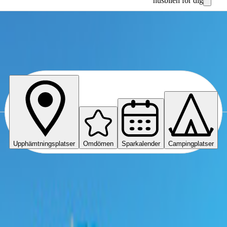
husbilen för dig
Upphämtningsplatser
Omdömen
Sparkalender
Campingplatser