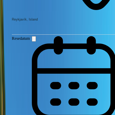
Resedatum