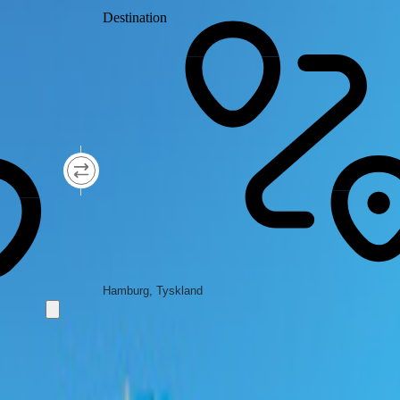
Destination