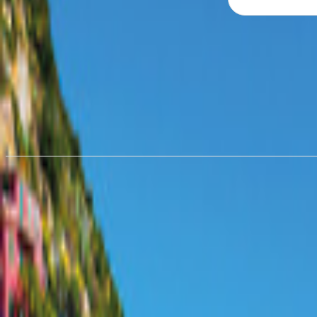
Hyra husbil i
Bremen
från 695,14 kr/natt
Hyra husbil