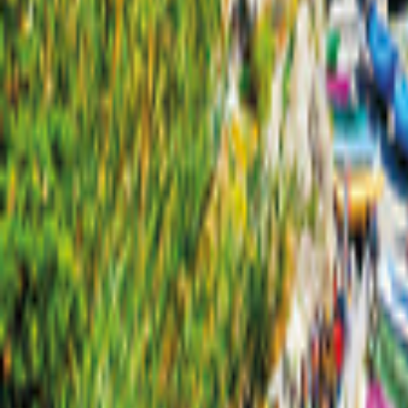
Bremen
Karta
Filter
0
135 erbjudanden
för din semester i Bremen