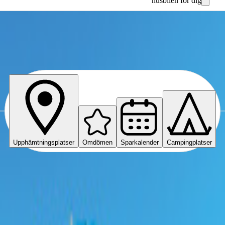
husbilen för dig
Upphämtningsplatser
Omdömen
Sparkalender
Campingplatser