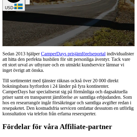
USD
-
Sedan 2013 hjälper
CamperDays prisjämförelseportal
individualister
att hitta den perfekta husbilen för sitt personliga äventyr. Tack vare
ett stort urval av uthyrare och en utmärkt kundservice lämnar vi
inget övrigt att önska.
Till sortimentet med tjänster räknas också över 20 000 direkt
bokningsbara hyrfordon i 24 länder på fyra kontinenter.
CamperDays har specialiserat sig på förmånliga och dagsaktuella
priser samt en transparent jämförelse av samtliga erbjudanden. Som
hos en researrangör ingår försäkringar och samtliga avgifter redan i
resepaketet. Den kostnadsfria servicen omfattar dessutom en utförlig
konsultation via telefon från erfarna reseexperter.
Fördelar för våra Affiliate-partner