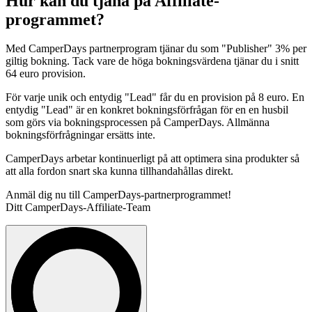
Hur kan du tjäna på Affiliate-
programmet?
Med CamperDays partnerprogram tjänar du som "Publisher" 3% per
giltig bokning. Tack vare de höga bokningsvärdena tjänar du i snitt
64 euro provision.
För varje unik och entydig "Lead" får du en provision på 8 euro. En
entydig "Lead" är en konkret bokningsförfrågan för en en husbil
som görs via bokningsprocessen på CamperDays. Allmänna
bokningsförfrågningar ersätts inte.
CamperDays arbetar kontinuerligt på att optimera sina produkter så
att alla fordon snart ska kunna tillhandahållas direkt.
Anmäl dig nu till CamperDays-partnerprogrammet!
Ditt CamperDays-Affiliate-Team