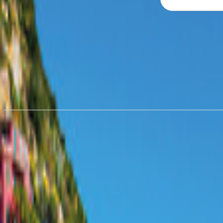
Hyra husbil i
Amsterdam
från 828,43 kr/natt
Hyra husbil