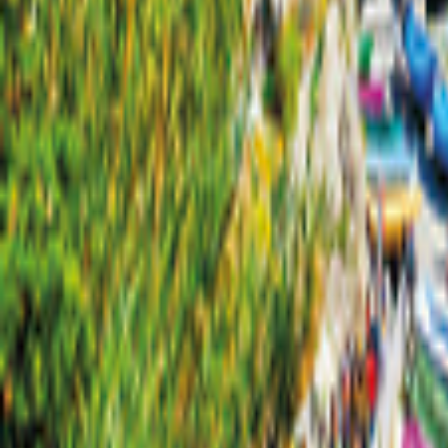
Amsterdam
Karta
Filter
0
127 erbjudanden
för din semester i Amsterdam