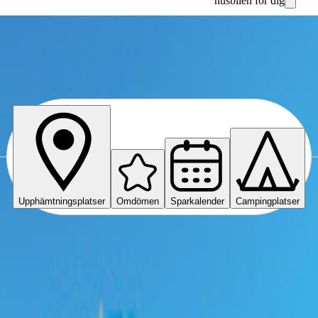
husbilen för dig
Upphämtningsplatser
Omdömen
Sparkalender
Campingplatser