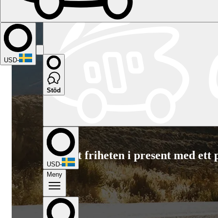
USD
-
Stöd
Namibia
Sydafrika
Alla destinationer i Kanada
Calgary
Halifax
Montr
Frankrike
Lyon
Marseille
Nice
Paris
Toulouse
Alla destinationer i Itali
Spanien
Andalusien
Barcelona
Bilbao
Madrid
Sevilla
Valencia
Alla des
Tyskland
Berlin
Hamburg
Hannover
Köln
Leipzig
München
Alla desti
Kortet
Ge bort friheten i present med et
USD
-
Meny