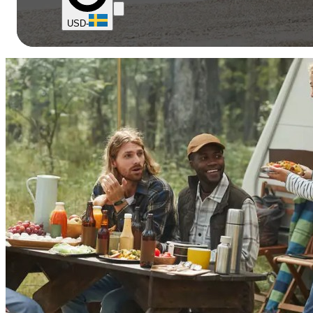
USD
-