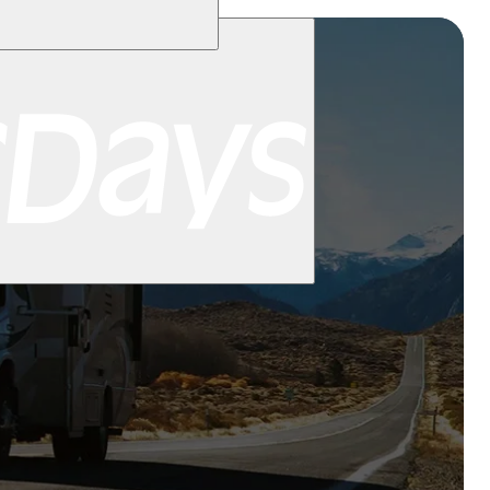
iami
New York
San Francisco
Chile
Costa Rica
Alla destinationer i
ge
Bergen
Oslo
Alla destinationer i
and
Alla destinationer i
tioner i Nya Zeeland
Auckland
Christchurch
Queenstown
Present