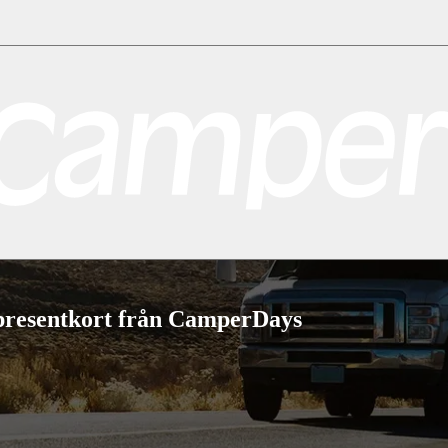
eal
Toronto
Vancouver
Alla destinationer i USA
Las Vegas
Los Angeles
M
en
Cagliari
Florens
Milano
Rom
Sardinien
Venedig
Alla destinationer i Nor
tinationer i Storbritannien
Edinburgh
Glasgow
London
Manchester
Skottl
nationer i Australien
Brisbane
Cairns
Melbourne
Perth
Sydney
Alla destina
t presentkort från CamperDays