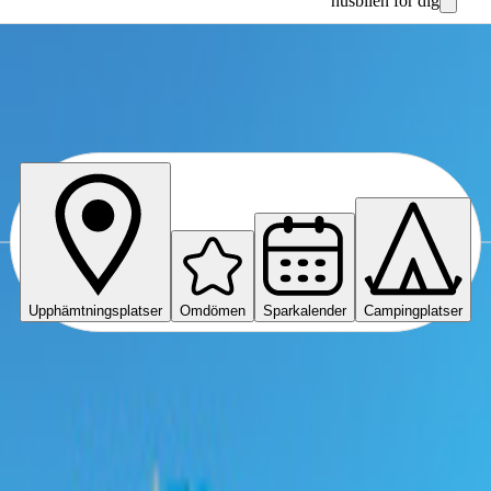
husbilen för dig
Upphämtningsplatser
Omdömen
Sparkalender
Campingplatser