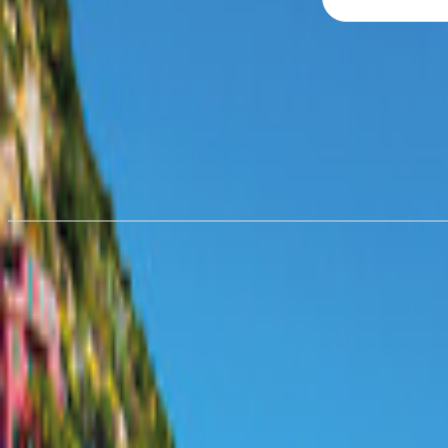
Hyra husbil i
San Francisco
från 337,69 kr/natt
Hyra husbil