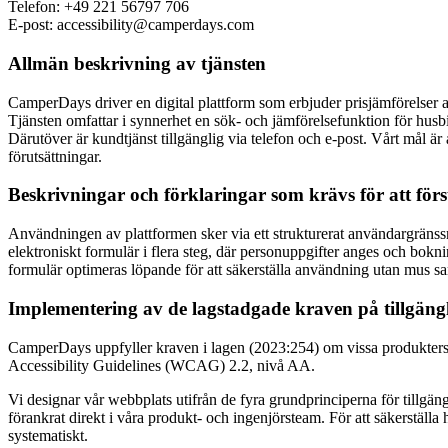
Telefon: +49 221 56797 706
E-post: accessibility@camperdays.com
Allmän beskrivning av tjänsten
CamperDays driver en digital plattform som erbjuder prisjämförelser a
Tjänsten omfattar i synnerhet en sök- och jämförelsefunktion för husbi
Därutöver är kundtjänst tillgänglig via telefon och e-post. Vårt mål är 
förutsättningar.
Beskrivningar och förklaringar som krävs för att förs
Användningen av plattformen sker via ett strukturerat användargränssni
elektroniskt formulär i flera steg, där personuppgifter anges och bok
formulär optimeras löpande för att säkerställa användning utan mus sa
Implementering av de lagstadgade kraven på tillgäng
CamperDays uppfyller kraven i lagen (2023:254) om vissa produkters
Accessibility Guidelines (WCAG) 2.2, nivå AA.
Vi designar vår webbplats utifrån de fyra grundprinciperna för tillgängl
förankrat direkt i våra produkt- och ingenjörsteam. För att säkerställ
systematiskt.