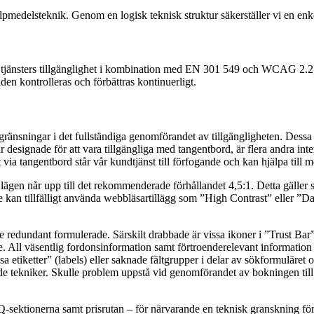
pmedelsteknik. Genom en logisk teknisk struktur säkerställer vi en enke
tjänsters tillgänglighet i kombination med EN 301 549 och WCAG 2.2, ni
en kontrolleras och förbättras kontinuerligt.
egränsningar i det fullständiga genomförandet av tillgängligheten. Dessa
r designade för att vara tillgängliga med tangentbord, är flera andra i
ia tangentbord står vår kundtjänst till förfogande och kan hjälpa till m
lägen når upp till det rekommenderade förhållandet 4,5:1. Detta gäller sä
an tillfälligt använda webbläsartillägg som ”High Contrast” eller ”Dark 
 är de redundant formulerade. Särskilt drabbade är vissa ikoner i ”Trust 
 All väsentlig fordonsinformation samt förtroenderelevant information f
 etiketter” (labels) eller saknade fältgrupper i delar av sökformuläret o
nde tekniker. Skulle problem uppstå vid genomförandet av bokningen till fö
ktionerna samt prisrutan – för närvarande en teknisk granskning för att