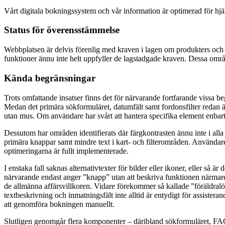
Vårt digitala bokningssystem och vår information är optimerad för hjäl
Status för överensstämmelse
Webbplatsen är delvis förenlig med kraven i lagen om produkters och 
funktioner ännu inte helt uppfyller de lagstadgade kraven. Dessa områd
Kända begränsningar
Trots omfattande insatser finns det för närvarande fortfarande vissa b
Medan det primära sökformuläret, datumfält samt fordonsfilter redan ä
utan mus. Om användare har svårt att hantera specifika element enbart v
Dessutom har områden identifierats där färgkontrasten ännu inte i alla 
primära knappar samt mindre text i kart- och filterområden. Användare k
optimeringarna är fullt implementerade.
I enstaka fall saknas alternativtexter för bilder eller ikoner, eller så
närvarande endast anger ”knapp” utan att beskriva funktionen närmare.
de allmänna affärsvillkoren. Vidare förekommer så kallade ”föräldralösa
textbeskrivning och inmatningsfält inte alltid är entydigt för assistera
att genomföra bokningen manuellt.
Slutligen genomgår flera komponenter – däribland sökformuläret, FAQ-se