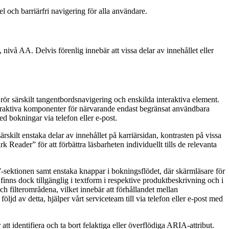
l och barriärfri navigering för alla användare.
vå AA. Delvis förenlig innebär att vissa delar av innehållet eller
 rör särskilt tangentbordsnavigering och enskilda interaktiva element.
nteraktiva komponenter för närvarande endast begränsat användbara
ed bokningar via telefon eller e-post.
rskilt enstaka delar av innehållet på karriärsidan, kontrasten på vissa
Reader” för att förbättra läsbarheten individuellt tills de relevanta
Bar”-sektionen samt enstaka knappar i bokningsflödet, där skärmläsare för
inns dock tillgänglig i textform i respektive produktbeskrivning och i
ch filterområdena, vilket innebär att förhållandet mellan
ljd av detta, hjälper vårt serviceteam till via telefon eller e-post med
 identifiera och ta bort felaktiga eller överflödiga ARIA-attribut.