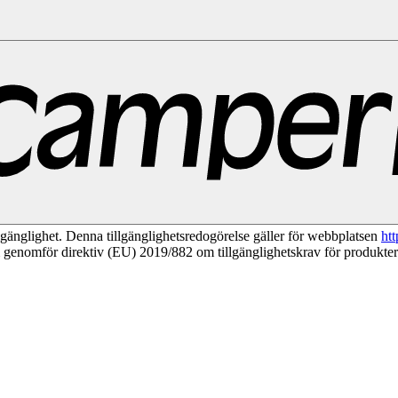
l
Toronto
Vancouver
Alla destinationer i USA
Las Vegas
Los Angeles
Mia
agliari
Florens
Milano
Rom
Sardinien
Venedig
Alla destinationer i Norge
ationer i Storbritannien
Edinburgh
Glasgow
London
Manchester
Skottlan
ioner i Australien
Brisbane
Cairns
Melbourne
Perth
Sydney
Alla destinati
llgänglighet. Denna tillgänglighetsredogörelse gäller för webbplatsen
ht
m genomför direktiv (EU) 2019/882 om tillgänglighetskrav för produkter o