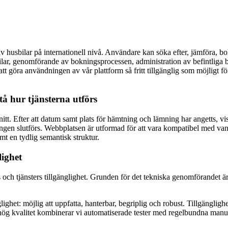
v husbilar på internationell nivå. Användare kan söka efter, jämföra, b
lar, genomförande av bokningsprocessen, administration av befintliga bo
att göra användningen av vår plattform så fritt tillgänglig som möjligt f
tå hur tjänsterna utförs
tt. Efter att datum samt plats för hämtning och lämning har angetts, vi
ningen slutförs. Webbplatsen är utformad för att vara kompatibel med va
mt en tydlig semantisk struktur.
lighet
 och tjänsters tillgänglighet. Grunden för det tekniska genomförande
ighet: möjlig att uppfatta, hanterbar, begriplig och robust. Tillgängligh
a hög kvalitet kombinerar vi automatiserade tester med regelbundna manue