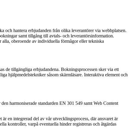
oka och hantera erbjudanden från olika leverantörer via webbplatsen.
kningar samt tillgång till avtals- och leverantörsinformation.
ör alla, oberoende av individuella förmågor eller tekniska
sas de tillgängliga erbjudandena. Bokningsprocessen sker via ett
nliga hjälpmedelstekniker såsom skärmläsare. Interaktiva element och
t är den harmoniserade standarden EN 301 549 samt Web Content
et är en integrerad del av vår utvecklingsprocess, där ansvaret är
lla kontroller, varpå eventuella hinder registreras och åtgärdas