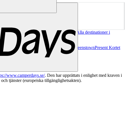
mi
New York
San Francisco
Chile
Costa Rica
Alla destinationer i
Bergen
Oslo
Alla destinationer i
d
Alla destinationer i
oner i Nya Zeeland
Auckland
Christchurch
Queenstown
Present Kortet
tps://www.camperdays.se/
. Den har upprättats i enlighet med kraven i
ch tjänster (europeiska tillgänglighetsakten).