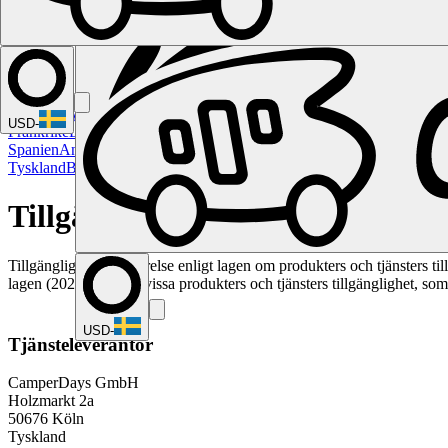
Namibia
Sydafrika
Alla destinationer i Kanada
Calgary
Halifax
Montrea
USD
-
Frankrike
Lyon
Marseille
Nice
Paris
Toulouse
Alla destinationer i Italien
C
Spanien
Andalusien
Barcelona
Bilbao
Madrid
Sevilla
Valencia
Alla destin
Tyskland
Berlin
Hamburg
Hannover
Köln
Leipzig
München
Alla destinat
Tillgänglighetsförklaring
Tillgänglighetsredogörelse enligt lagen om produkters och tjänsters ti
lagen (2023:254) om vissa produkters och tjänsters tillgänglighet, so
USD
-
Tjänsteleverantör
CamperDays GmbH
Holzmarkt 2a
50676 Köln
Tyskland