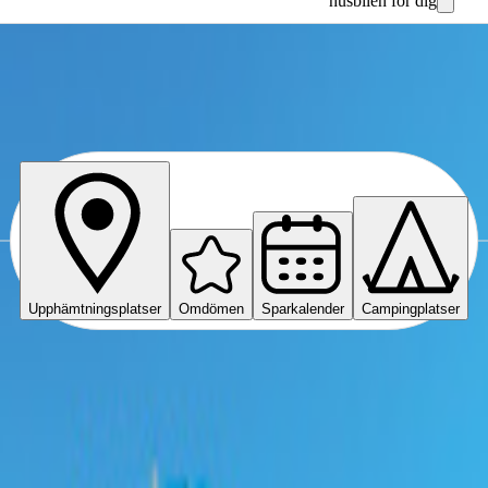
husbilen för dig
Upphämtningsplatser
Omdömen
Sparkalender
Campingplatser