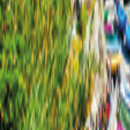
Dublin
Karta
Filter
0
13 erbjudanden
för din semester i Dublin