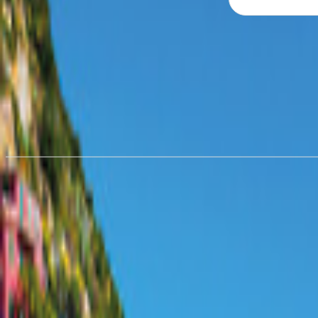
Hyra husbil i
Dublin
från 746,90 kr/natt
Hyra husbil