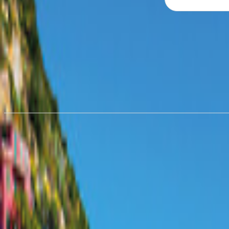
Hyra husbil i
Sachsen
från 945,50 kr/natt
Hyra husbil