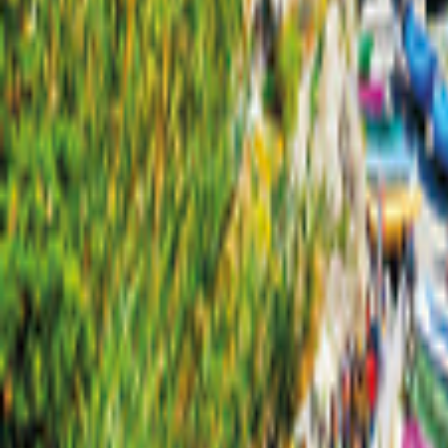
Sachsen
Karta
Filter
0
52 erbjudanden
för din semester i Sachsen