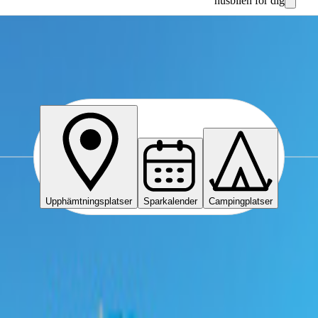
husbilen för dig
rpommern
Upphämtningsplatser
Sparkalender
Campingplatser