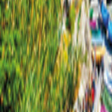
Mecklenburg-Vorpommern
Karta
Filter
0
92 erbjudanden
för din semester i Mecklenburg-Vorpommern