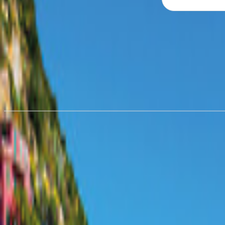
Hyra husbil i
Mecklenburg-Vo
från 664,92 kr/natt
Hyra husbil