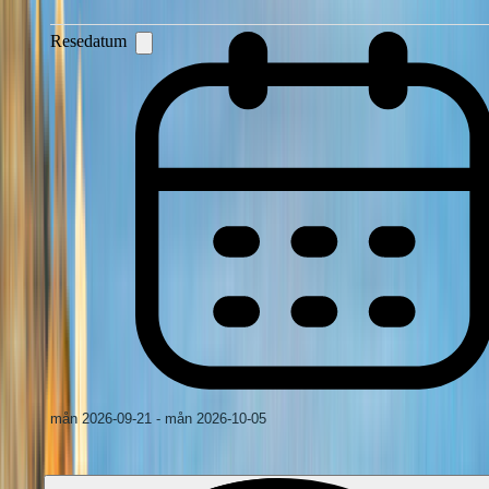
Resedatum