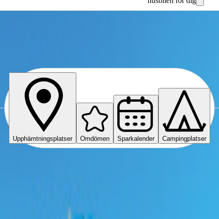
husbilen för dig
Upphämtningsplatser
Omdömen
Sparkalender
Campingplatser