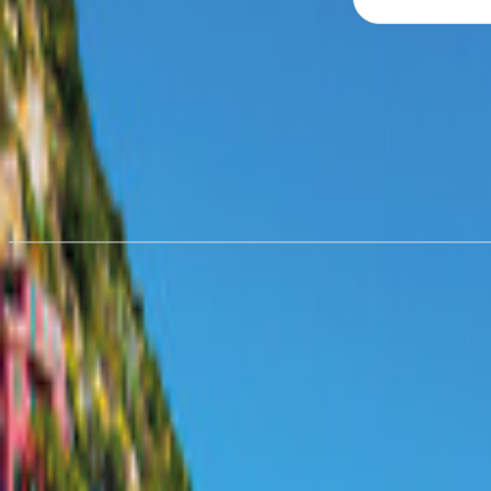
Hyra husbil i
McKinney
från 567,07 kr/natt
Hyra husbil