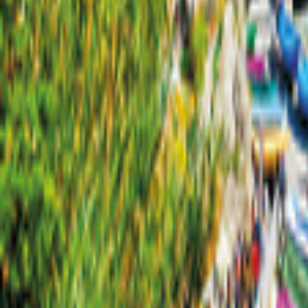
Kløfta
Karta
Filter
0
27 erbjudanden
för din semester i Kløfta