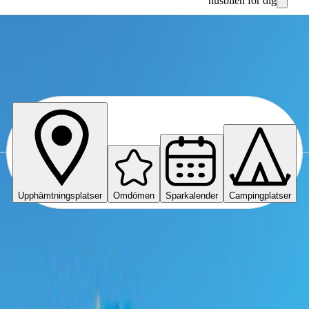
husbilen för dig
Upphämtningsplatser
Omdömen
Sparkalender
Campingplatser