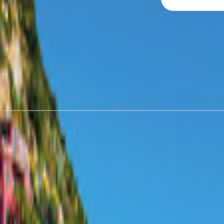
Hyra husbil i
Kløfta
från 1 423,24 kr/natt
Hyra husbil